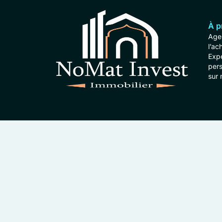
À p
Agen
l’ac
Expe
per
sur 