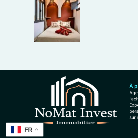
À p
Agen
l’ac
Expe
per
sur 
FR