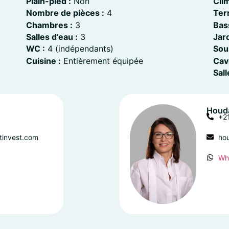
Plain-pied :
Non
Clim
Nombre de pièces :
4
Ter
Chambres :
3
Bass
Salles d’eau :
3
Jard
WC :
4 (indépendants)
Sou
Cuisine :
Entièrement équipée
Cav
Sal
Houda
+2
tinvest.com
ho
Wh