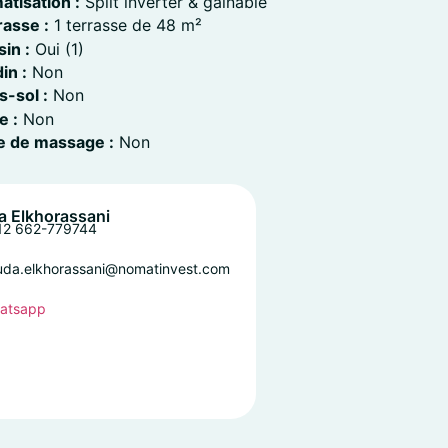
atisation :
Split inverter & gainable
rasse :
1 terrasse de 48 m²
in :
Oui (1)
in :
Non
s-sol :
Non
e :
Non
le de massage :
Non
 Elkhorassani
12 662-779744
uda.elkhorassani@nomatinvest.com
atsapp