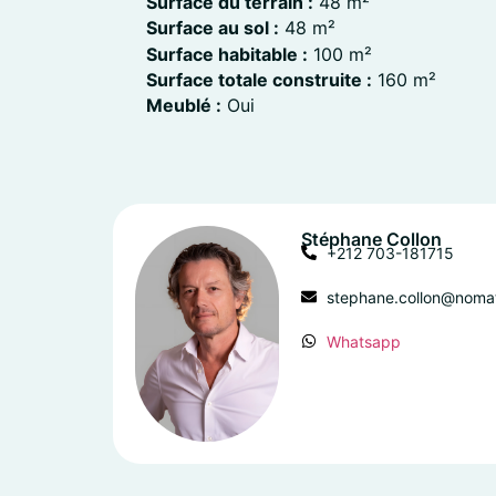
Surface du terrain :
48 m²
Surface au sol :
48 m²
Surface habitable :
100 m²
Surface totale construite :
160 m²
Meublé :
Oui
Stéphane Collon
+212 703-181715
stephane.collon@noma
Whatsapp