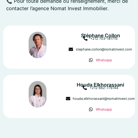
📞 Pour toute demande ou renseignement, merci de
contacter l’agence Nomat Invest Immobilier.
Stéphane Collon
+212 703-181715
stephane.collon@nomatinvest.com
Whatsapp
Houda Elkhorassani
+212 662-779744
houda.elkhorassani@nomatinvest.com
Whatsapp